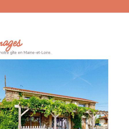
mages
notre gîte en Maine-et-Loire.