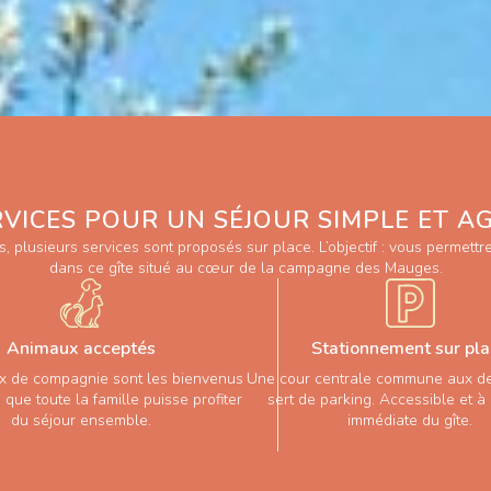
RVICES POUR UN SÉJOUR SIMPLE ET A
es, plusieurs services sont proposés sur place. L’objectif : vous permett
dans ce gîte situé au cœur de la campagne des Mauges.
Animaux acceptés
Stationnement sur pl
x de compagnie sont les bienvenus
Une cour centrale commune aux de
n que toute la famille puisse profiter
sert de parking. Accessible et à
du séjour ensemble.
immédiate du gîte.