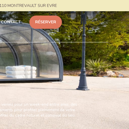
 49110 MONTREVAULT SUR EVRE
CONTACT
RÉSERVER
us veniez pour un week-end entre amis, des
pements pour profiter pleinement de votre
ter du cadre naturel et convivial du lieu.