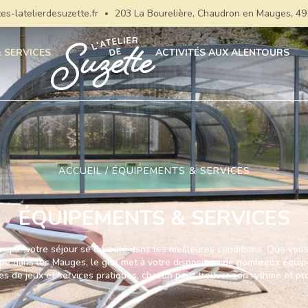
es-latelierdesuzette.fr
203 La Bourelière, Chaudron en Mauges,
 SERVICES
ACTIVITÉS AUX ALENTOURS
ACCUEIL
/
ÉQUIPEMENTS & SERVICES
ÉQUIPEMENTS & SERVICES
ur que votre séjour se déroule dans les meilleures conditions. Que vo
pe dans les Mauges, le gîte met à votre disposition de nombreux équi
 de jeux et services pratiques, chacun peut trouver son rythme et profi