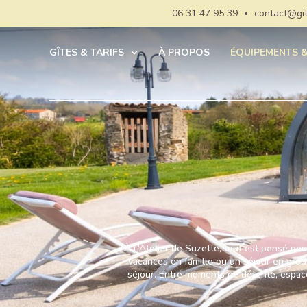
06 31 47 95 39
contact@git
GÎTES & TARIFS
À PROPOS
ÉQUIPEMENTS &
À L’Atelier de Suzette, tout est pensé po
vacances en famille ou un séjour en grou
séjour. Entre moments de détente, espaces