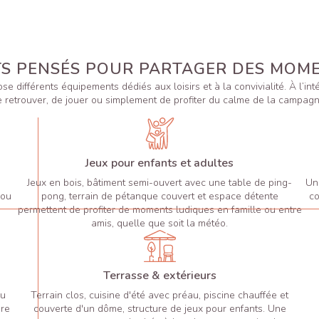
S PENSÉS POUR PARTAGER DES MOM
se différents équipements dédiés aux loisirs et à la convivialité. À l’in
e retrouver, de jouer ou simplement de profiter du calme de la campagn
Jeux pour enfants et adultes
Jeux en bois, bâtiment semi-ouvert avec une table de ping-
Une
 ou
pong, terrain de pétanque couvert et espace détente
co
permettent de profiter de moments ludiques en famille ou entre
amis, quelle que soit la météo.
Terrasse & extérieurs
eu
Terrain clos, cuisine d'été avec préau, piscine chauffée et
dre
couverte d'un dôme, structure de jeux pour enfants. Une