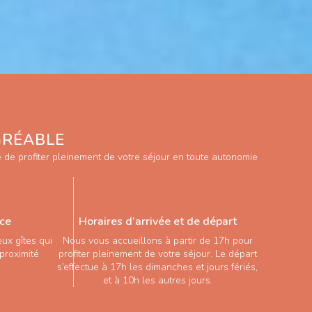
GRÉABLE
re de profiter pleinement de votre séjour en toute autonomie
ace
Horaires d’arrivée et de départ
ux gîtes qui
Nous vous accueillons à partir de 17h pour
 proximité
profiter pleinement de votre séjour. Le départ
s’effectue à 17h les dimanches et jours fériés,
et à 10h les autres jours.