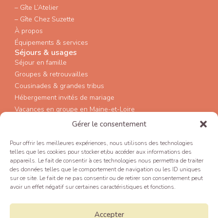
– Gîte L’Atelier
– Gîte Chez Suzette
À propos
Équipements & services
Séjours & usages
Séjour en famille
Groupes & retrouvailles
Cousinades & grandes tribus
Hébergement invités de mariage
Vacances en groupe en Maine-et-Loire
Infos pratiques
Gérer le consentement
Activités aux alentours
FAQ
Pour offrir les meilleures expériences, nous utilisons des technologies
Contact
telles que les cookies pour stocker et/ou accéder aux informations des
appareils. Le fait de consentir à ces technologies nous permettra de traiter
Réserver
des données telles que le comportement de navigation ou les ID uniques
Contact
sur ce site. Le fait de ne pas consentir ou de retirer son consentement peut
06 31 47 95 39
avoir un effet négatif sur certaines caractéristiques et fonctions.
203 La Bourelière, Chaudron en Mauges, 49110
MONTREVAULT SUR EVRE
Accepter