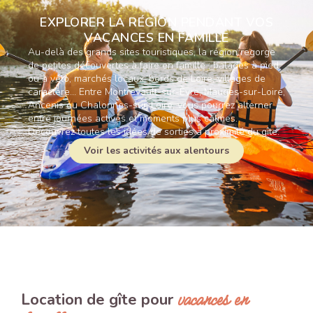
EXPLORER LA RÉGION PENDANT VOS
VACANCES EN FAMILLE
Au-delà des grands sites touristiques, la région regorge
de petites découvertes à faire en famille : balades à pied
ou à vélo, marchés locaux, bords de Loire, villages de
caractère… Entre Montrevault-sur-Èvre, Mauges-sur-Loire,
Ancenis ou Chalonnes-sur-Loire, vous pourrez alterner
entre journées actives et moments plus calmes.
Découvrez toutes les idées de sorties à proximité du gîte.
Voir les activités aux alentours
vacances en
Location de gîte pour