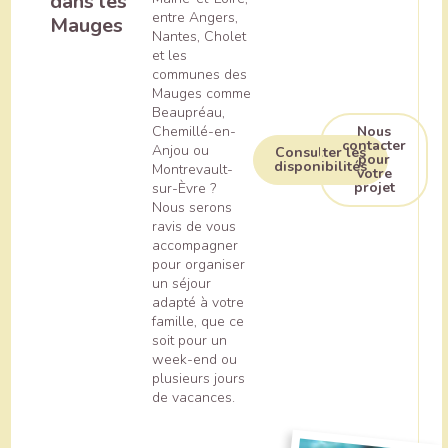
dans les
entre Angers,
Mauges
Nantes, Cholet
et les
communes des
Mauges comme
Beaupréau,
Chemillé-en-
Nous
contacter
Anjou ou
Consulter les
pour
disponibilités
Montrevault-
votre
projet
sur-Èvre ?
Nous serons
ravis de vous
accompagner
pour organiser
un séjour
adapté à votre
famille, que ce
soit pour un
week-end ou
plusieurs jours
de vacances.