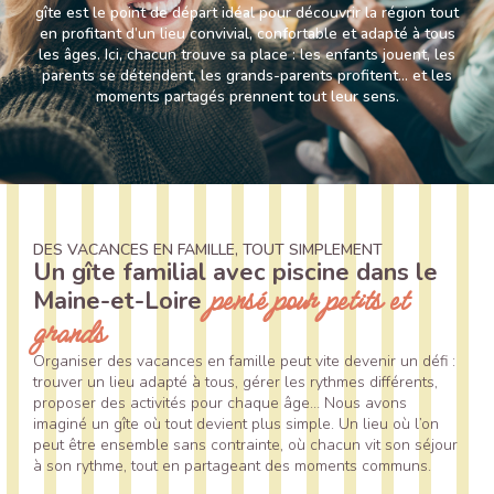
gîte est le point de départ idéal pour découvrir la région tout
en profitant d’un lieu convivial, confortable et adapté à tous
les âges. Ici, chacun trouve sa place : les enfants jouent, les
parents se détendent, les grands-parents profitent… et les
moments partagés prennent tout leur sens.
DES VACANCES EN FAMILLE, TOUT SIMPLEMENT
Un gîte familial avec piscine dans le
pensé pour petits et
Maine-et-Loire
grands
Organiser des vacances en famille peut vite devenir un défi :
trouver un lieu adapté à tous, gérer les rythmes différents,
proposer des activités pour chaque âge… Nous avons
imaginé un gîte où tout devient plus simple. Un lieu où l’on
peut être ensemble sans contrainte, où chacun vit son séjour
à son rythme, tout en partageant des moments communs.