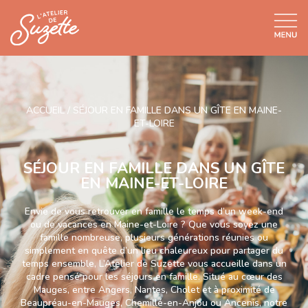
ACCUEIL
/
SÉJOUR EN FAMILLE DANS UN GÎTE EN MAINE-
ET-LOIRE
SÉJOUR EN FAMILLE DANS UN GÎTE
EN MAINE-ET-LOIRE
Envie de vous retrouver en famille le temps d’un week-end
ou de vacances en Maine-et-Loire ? Que vous soyez une
famille nombreuse, plusieurs générations réunies ou
simplement en quête d’un lieu chaleureux pour partager du
temps ensemble, L’Atelier de Suzette vous accueille dans un
cadre pensé pour les séjours en famille. Situé au cœur des
Mauges, entre Angers, Nantes, Cholet et à proximité de
Beaupréau-en-Mauges, Chemillé-en-Anjou ou Ancenis, notre