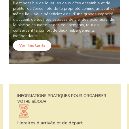
Il est possible de louer les deux gîtes ensemble et de
profiter de l’ensemble de la propriété comme un seul et
même lieu. Vous bénéficiez ainsi d’une grande capacité
d’accueil, de tous les espaces de vie, des extérieurs, de
la piscine couverte et des équipements, tout en
conservant le confort de deux hébergements
indépendants.
Voir les tarifs
INFORMATIONS PRATIQUES POUR ORGANISER
VOTRE SÉJOUR
Horaires d’arrivée et de départ