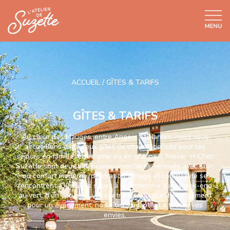
ACCUEIL
/
GÎTES & TARIFS
GÎTES & TARIFS
Au cœur des Mauges, entre Angers et Nantes, nous vous
accueillons dans deux gîtes de charme pensés pour les
séjours en famille, entre amis ou en groupe. L’Atelier et Chez
Suzette sont deux lieux complémentaires, rénovés avec soin,
où confort moderne, décoration vintage et convivialité se
rencontrent. Que vous soyez à la recherche d’un week-end
au vert, d’un lieu pour vous retrouver ou d’un hébergement
pour un événement, nos gîtes s’adaptent à toutes vos
envies.