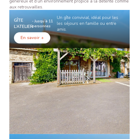
généreux et d’un environnement propice à la détente comme
aux retrouvailles.
Un gîte convivial, idéal pour les
GÎTE
- Jusqu’à 11
les séjours en famille ou entre
L’ATELIER
personnes
amis.
En savoir +