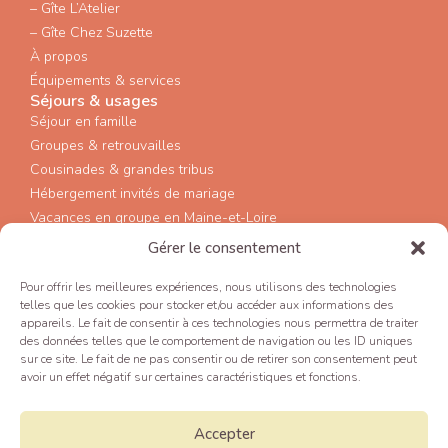
– Gîte L’Atelier
– Gîte Chez Suzette
À propos
Équipements & services
Séjours & usages
Séjour en famille
Groupes & retrouvailles
Cousinades & grandes tribus
Hébergement invités de mariage
Vacances en groupe en Maine-et-Loire
Infos pratiques
Gérer le consentement
Activités aux alentours
FAQ
Pour offrir les meilleures expériences, nous utilisons des technologies
telles que les cookies pour stocker et/ou accéder aux informations des
Contact
appareils. Le fait de consentir à ces technologies nous permettra de traiter
Réserver
des données telles que le comportement de navigation ou les ID uniques
Contact
sur ce site. Le fait de ne pas consentir ou de retirer son consentement peut
06 31 47 95 39
avoir un effet négatif sur certaines caractéristiques et fonctions.
203 La Bourelière, Chaudron en Mauges, 49110
MONTREVAULT SUR EVRE
Accepter