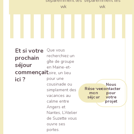
séparemment les
séparemment les
wk
wk
Et si votre
Que vous
recherchiez un
prochain
gîte de groupe
séjour
en Maine-et-
commençait
Loire, un lieu
ici ?
pour une
cousinade ou
Nous
Réserver
contacter
simplement des
mon
pour
vacances au
séjour
votre
projet
calme entre
Angers et
Nantes, L’Atelier
de Suzette vous
ouvre ses
portes.